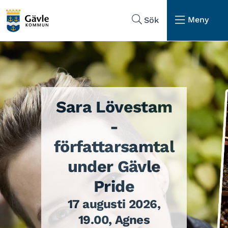
Hoppa till sidans navigering
Hoppa till sidans innehåll
Meny
Sök
Sara Lövestam
-
författarsamtal
under Gävle
Pride
17 augusti 2026,
19.00, Agnes