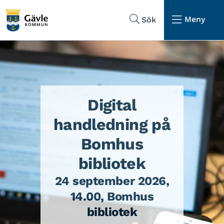
Hoppa till sidans navigering
Hoppa till sidans innehåll
Meny
Sök
Digital
handledning på
Bomhus
bibliotek
24 september 2026,
14.00, Bomhus
bibliotek