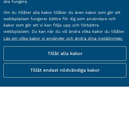
ska fungera.
Om du tillåter alla kakor tillåter du även kakor som gör att
webbplatsen fungerar bättre för dig som användare och
kakor som gör att vi kan följa upp och förbättra
webbplatsen. Du kan när du vill ändra vilka kakor du tillåter.
Läs om vilka kakor vi använder och ändra dina inställningar.
Tillåt alla kakor
Tillåt endast nödvändiga kakor
Kontakta Gävle kommuns kundtjänst
besöksadress:
Adress:
Drottninggatan 22, 803 11 Gävle
Telefon:
Telefon:
026–17 80 00
E-post:
E-post:
gavle.kommun@gavle.se