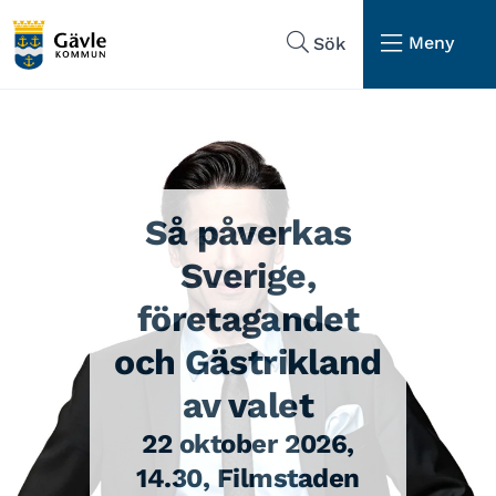
Hoppa till sidans navigering
Hoppa till sidans innehåll
Meny
Sök
Så påverkas
Sverige,
företagandet
och Gästrikland
av valet
22 oktober 2026,
14.30, Filmstaden