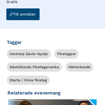
Gratis
Till anmälan
till
Så
påverkas
Sverige,
företagandet
Taggar
och
Gästrikland
Centrala Gävle-Nynäs
Företagare
av
valet
Gästriklands Företagarvecka
Nätverkande
Starta / Driva företag
Relaterade evenemang