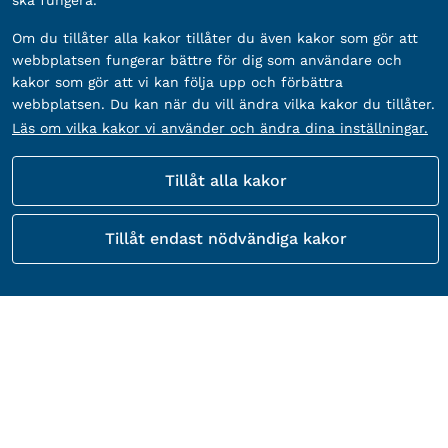
ska fungera.
Om du tillåter alla kakor tillåter du även kakor som gör att
webbplatsen fungerar bättre för dig som användare och
kakor som gör att vi kan följa upp och förbättra
webbplatsen. Du kan när du vill ändra vilka kakor du tillåter.
Läs om vilka kakor vi använder och ändra dina inställningar.
Tillåt alla kakor
Tillåt endast nödvändiga kakor
Kontakta Gävle kommuns kundtjänst
besöksadress:
Adress:
Drottninggatan 22, 803 11 Gävle
Telefon:
Telefon:
026–17 80 00
E-post:
E-post:
gavle.kommun@gavle.se