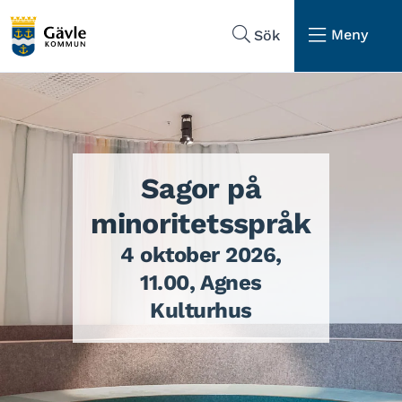
Hoppa till sidans navigering
Hoppa till sidans innehåll
Meny
Sök
Sagor på
minoritetsspråk
4 oktober 2026,
11.00, Agnes
Kulturhus