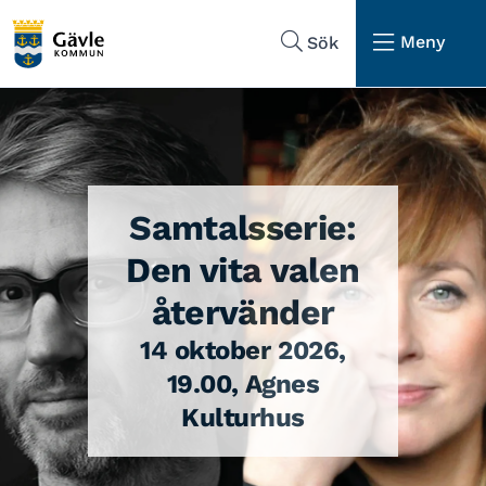
Hoppa till sidans navigering
Hoppa till sidans innehåll
Meny
Sök
Samtalsserie:
Den vita valen
återvänder
14 oktober 2026,
19.00, Agnes
Kulturhus