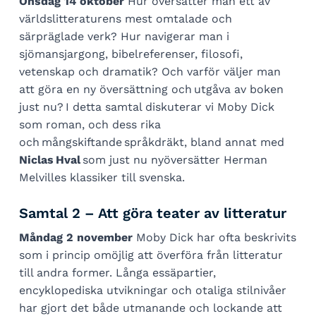
Onsdag 14 oktober
Hur översätter man ett av
världslitteraturens mest omtalade och
särpräglade verk? Hur navigerar man i
sjömansjargong, bibelreferenser, filosofi,
vetenskap och dramatik? Och varför väljer man
att göra en ny översättning och utgåva av boken
just nu? I detta samtal diskuterar vi Moby Dick
som roman, och dess rika
och mångskiftande språkdräkt, bland annat med
Niclas Hval
som just nu nyöversätter Herman
Melvilles klassiker till svenska.
Samtal 2 – Att göra teater av litteratur
Måndag 2 november
Moby Dick har ofta beskrivits
som i princip omöjlig att överföra från litteratur
till andra former. Långa essäpartier,
encyklopediska utvikningar och otaliga stilnivåer
har gjort det både utmanande och lockande att