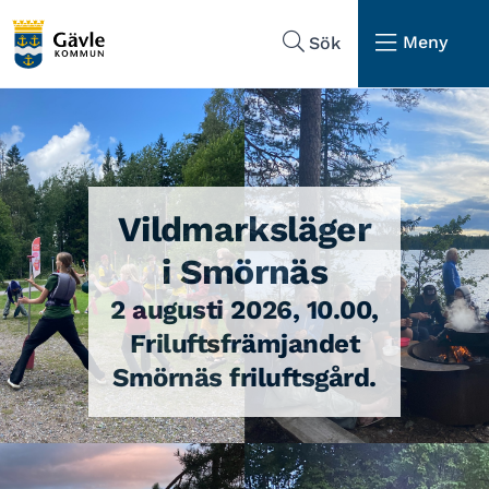
Hoppa till sidans navigering
Hoppa till sidans innehåll
Meny
Sök
Vildmarksläger
i Smörnäs
2 augusti 2026, 10.00,
Friluftsfrämjandet
Smörnäs friluftsgård.