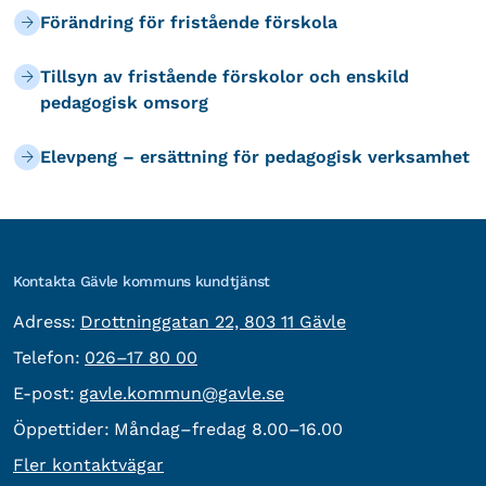
Förändring för fristående förskola
Tillsyn av fristående förskolor och enskild
pedagogisk omsorg
Elevpeng – ersättning för pedagogisk verksamhet
Kontakta Gävle kommuns kundtjänst
besöksadress:
Adress:
Drottninggatan 22, 803 11 Gävle
Telefon:
Telefon:
026–17 80 00
E-post:
E-post:
gavle.kommun@gavle.se
Öppettider:
Måndag–fredag 8.00–16.00
Fler kontaktvägar