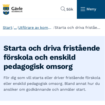
Hoppa till sidans navigering
Hoppa till sidans innehåll
Meny
Sök
Start
...
Utförare av kommunal eller fristående verksamhet
Starta och driva fristående förskola och enskild pedagogisk omsorg
Starta och driva fristående
förskola och enskild
pedagogisk omsorg
För dig som vill starta eller driver fristående förskola
eller enskild pedagogisk omsorg. Bland annat hur du
ansöker om godkännande och anmäler start.