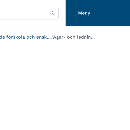
Meny
Starta och driva fristående förskola och enskild pedagogisk omsorg
Ägar- och ledningsprövning