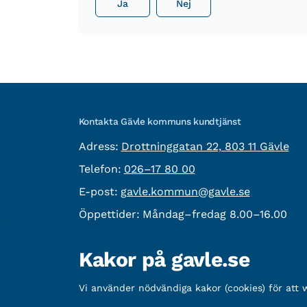
Ja
Nej
Kontakta Gävle kommuns kundtjänst
besöksadress:
Adress:
Drottninggatan 22, 803 11 Gävle
Telefon:
Telefon:
026–17 80 00
E-post:
E-post:
gavle.kommun@gavle.se
Öppettider:
Måndag–fredag 8.00–16.00
Fler kontaktvägar
Kakor på gavle.se
Övrig information
Vi använder nödvändiga kakor (cookies) för att
Organisationsnummer:
212000-2338