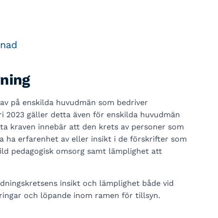
ånad
vning
 krav på enskilda huvudmän som bedriver
ri 2023 gäller detta även för enskilda huvudmän
ta kraven innebär att den krets av personer som
ha erfarenhet av eller insikt i de förskrifter som
kild pedagogisk omsorg samt lämplighet att
ingskretsens insikt och lämplighet både vid
ringar och löpande inom ramen för tillsyn.