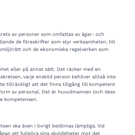
 krets av personer som omfattas av ägar- och
ande de föreskrifter som styr verksamheten, till
etsmiljörätt och de ekonomiska regelverken som
et eller på annat sätt. Det räcker med en
retsen, varje enskild person behöver alltså inte
 tillräckligt att det finns tillgång till kompetent
 form av personal. Det är huvudmannen (och dess
de kompetensen.
tsen ska även i övrigt bedömas lämpliga. Vid
gan att fullgöra sina skyldigheter mot det