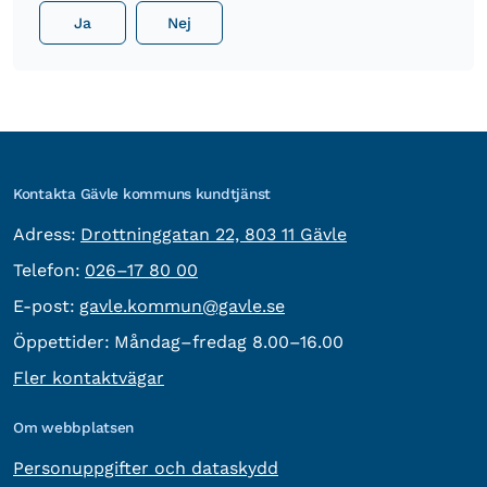
Ja
Nej
Kontakta Gävle kommuns kundtjänst
besöksadress:
Adress:
Drottninggatan 22, 803 11 Gävle
Telefon:
Telefon:
026–17 80 00
E-post:
E-post:
gavle.kommun@gavle.se
Öppettider:
Måndag–fredag 8.00–16.00
Fler kontaktvägar
Om webbplatsen
Personuppgifter och dataskydd