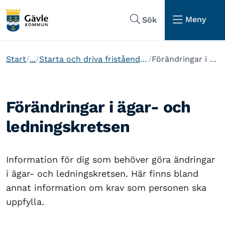
Hoppa till sidans navigering
Hoppa till sidans innehåll
Meny
Sök
Start
...
Starta och driva fristående förskola och enskild pedagogisk omsorg
Förändringar i ägar- och ledningskretsen
Förändringar i ägar- och
ledningskretsen
Information för dig som behöver göra ändringar
i ägar- och ledningskretsen. Här finns bland
annat information om krav som personen ska
uppfylla.