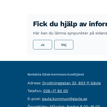
Fick du hjälp av info
Här kan du lämna synpunkter på sidans 
Ja
Nej
Kontakta Gävle kommuns kundtjänst
besöksadress:
Adress:
Drottninggatan 22, 803 11 Gävle
Telefon:
Telefon:
026–17 80 00
E-post:
E-post:
gavle.kommun@gavle.se
Öppettider:
Måndag–fredag 8.00–16.00