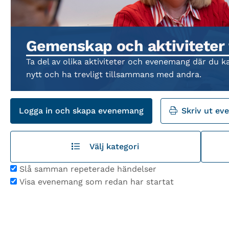
Gemenskap och aktiviteter 
Ta del av olika aktiviteter och evenemang där du k
nytt och ha trevligt tillsammans med andra.
Logga in och skapa evenemang
Skriv ut e
Välj kategori
Slå samman repeterade händelser
Visa evenemang som redan har startat