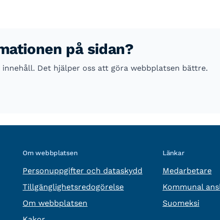
rmationen på sidan?
innehåll. Det hjälper oss att göra webbplatsen bättre.
Om webbplatsen
Länkar
Personuppgifter och dataskydd
Medarbetare
Tillgänglighetsredogörelse
Kommunal ansl
Om webbplatsen
Suomeksi
Kakor