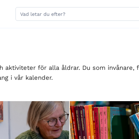
Hoppa till sidans navigering
Hoppa till sidans innehåll
Sök
på
gavle.se
aktiviteter för alla åldrar. Du som invånare, f
ng i vår kalender.