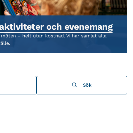
 aktiviteter och evenemang
 möten – helt utan kostnad. Vi har samlat alla
älle.
m
Sök