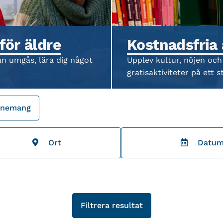
för äldre
Kostnadsfria
an umgås, lära dig något
Upplev kultur, nöjen och
gratisaktiviteter på ett st
venemang
Ort
Datu