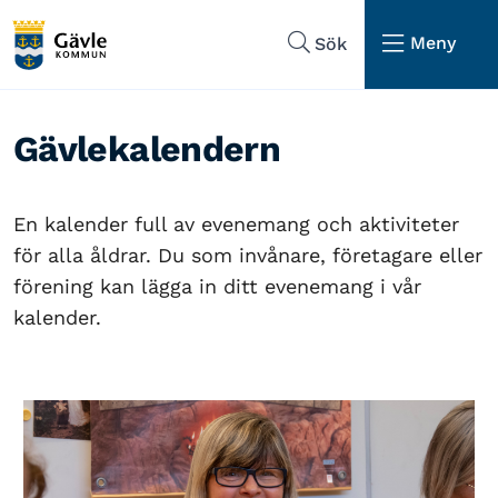
Hoppa till sidans navigering
Hoppa till sidans innehåll
Meny
Sök
Gävlekalendern
En kalender full av evenemang och aktiviteter
för alla åldrar. Du som invånare, företagare eller
förening kan lägga in ditt evenemang i vår
kalender.