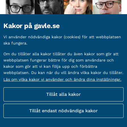
Kakor på gavle.se
Vi använder nödvändiga kakor (cookies) för att webbplatsen
ska fungera.
Samtalsserie: Den vita valen återvänder
Om du tillåter alla kakor tillåter du även kakor som gör att
Slottstorget 1, Gävle, 802 50
webbplatsen fungerar bättre för dig som användare och
Arrangör:
Folkteatern Gävleborg,
Gävle kommun
kakor som gör att vi kan följa upp och förbättra
webbplatsen. Du kan när du vill ändra vilka kakor du tillåter.
Läs om vilka kakor vi använder och ändra dina inställningar.
Datum:
14 oktober 2026
Tid:
19.00-20.00
Tillåt alla kakor
Upprepas vid 2 senare tillfällen
Tillåt endast nödvändiga kakor