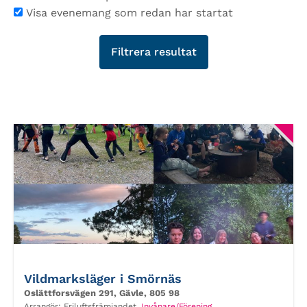
Visa evenemang som redan har startat
Vildmarksläger i Smörnäs
Oslättforsvägen 291, Gävle, 805 98
Arrangör:
Friluftsfrämjandet,
Invånare/Förening