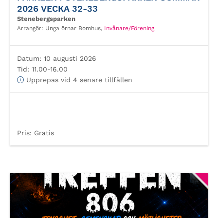
2026 VECKA 32-33
Stenebergsparken
Arrangör:
Unga örnar Bomhus,
Invånare/Förening
Datum:
10 augusti 2026
Tid:
11.00-16.00
Upprepas vid 4 senare tillfällen
Pris:
Gratis