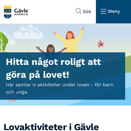
Hoppa till sidans navigering
Hoppa till sidans innehåll
Meny
Sök
Hitta något roligt att
göra på lovet!
Här samlar vi aktiviteter under loven - för barn
och unga.
Lovaktiviteter i Gävle