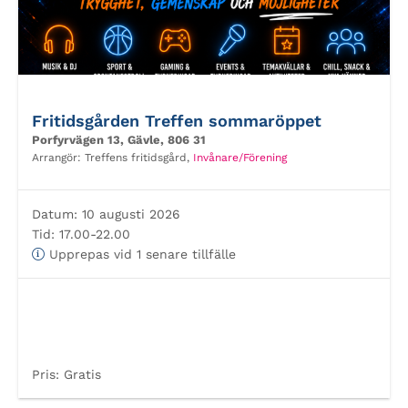
Fritidsgården Treffen sommaröppet
Porfyrvägen 13, Gävle, 806 31
Arrangör:
Treffens fritidsgård,
Invånare/Förening
Datum:
10 augusti 2026
Tid:
17.00-22.00
Upprepas vid 1 senare tillfälle
Pris:
Gratis