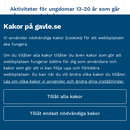
Aktiviteter för ungdomar 13-20 år som går
på anpassad skola
Utanvindsvägen 5, Gävle
Kakor på gavle.se
Arrangör:
FUB Gävle,
Invånare/Förening
Vi använder nödvändiga kakor (cookies) för att webbplatsen
ska fungera.
Datum:
14 augusti 2026
Tid:
15.00-18.00
Om du tillåter alla kakor tillåter du även kakor som gör att
webbplatsen fungerar bättre för dig som användare och
kakor som gör att vi kan följa upp och förbättra
webbplatsen. Du kan när du vill ändra vilka kakor du tillåter.
Pris:
Gratis
Läs om vilka kakor vi använder och ändra dina inställningar.
Till anmälan
Tillåt alla kakor
Tillåt endast nödvändiga kakor