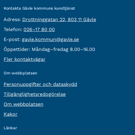
Kontakta Gävle kommuns kundtjänst
besöksadress:
Adress:
Drottninggatan 22, 803 11 Gävle
Telefon:
Telefon:
026–17 80 00
E-post:
E-post:
gavle.kommun@gavle.se
Öppettider:
Måndag–fredag 8.00–16.00
Fler kontaktvägar
Om webbplatsen
Personuppgifter och dataskydd
Tillgänglighetsredogörelse
Om webbplatsen
Kakor
Länkar