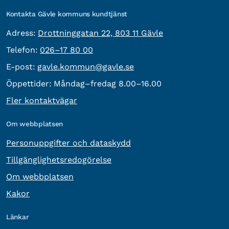
Kontakta Gävle kommuns kundtjänst
besöksadress:
Adress:
Drottninggatan 22, 803 11 Gävle
Telefon:
Telefon:
026–17 80 00
E-post:
E-post:
gavle.kommun@gavle.se
Öppettider:
Måndag–fredag 8.00–16.00
Fler kontaktvägar
Om webbplatsen
Personuppgifter och dataskydd
Tillgänglighetsredogörelse
Om webbplatsen
Kakor
Länkar