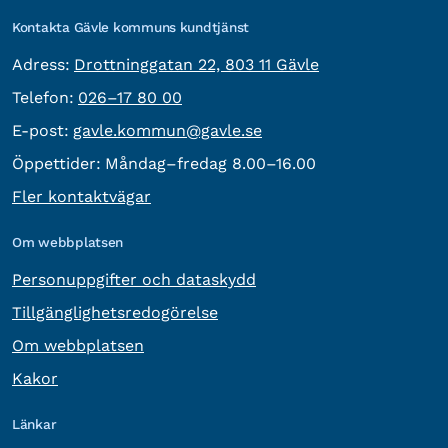
Kontakta Gävle kommuns kundtjänst
besöksadress:
Adress:
Drottninggatan 22, 803 11 Gävle
Telefon:
Telefon:
026–17 80 00
E-post:
E-post:
gavle.kommun@gavle.se
Öppettider:
Måndag–fredag 8.00–16.00
Fler kontaktvägar
Om webbplatsen
Personuppgifter och dataskydd
Tillgänglighetsredogörelse
Om webbplatsen
Kakor
Länkar