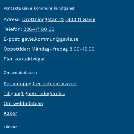
Kontakta Gävle kommuns kundtjänst
besöksadress:
Adress:
Drottninggatan 22, 803 11 Gävle
Telefon:
Telefon:
026–17 80 00
E-post:
E-post:
gavle.kommun@gavle.se
Öppettider:
Måndag–fredag 8.00–16.00
Fler kontaktvägar
Om webbplatsen
Personuppgifter och dataskydd
Tillgänglighetsredogörelse
Om webbplatsen
Kakor
Länkar