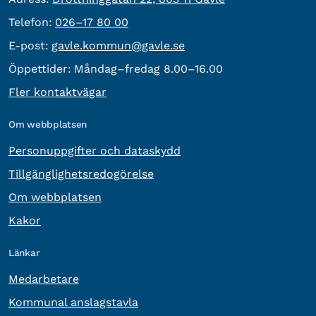
Telefon:
Telefon:
026–17 80 00
E-post:
E-post:
gavle.kommun@gavle.se
Öppettider:
Måndag–fredag 8.00–16.00
Fler kontaktvägar
Om webbplatsen
Personuppgifter och dataskydd
Tillgänglighetsredogörelse
Om webbplatsen
Kakor
Länkar
Medarbetare
Kommunal anslagstavla