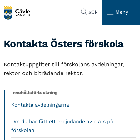
Hoppa till sidans navigering
Hoppa till sidans innehåll
Meny
Sök
Kontakta Östers förskola
Kontaktuppgifter till förskolans avdelningar,
rektor och biträdande rektor.
Innehållsförteckning
Kontakta avdelningarna
Om du har fått ett erbjudande av plats på
förskolan