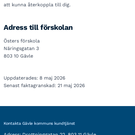
att kunna återkoppla till dig.
Adress till förskolan
Östers förskola
Näringsgatan 3
803 10 Gävle
Uppdaterades: 8 maj 2026
Senast faktagranskad: 21 maj 2026
Kontakta Gävle kommuns kundtjänst
besöksadress:
Adress:
Drottninggatan 22, 803 11 Gävle