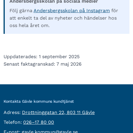
Andersbergsskolan på sociala medier
Följ gärna
Andersbergsskolan på Instagram
för
att enkelt ta del av nyheter och händelser hos
oss hela året om.
Uppdaterades: 1 september 2025
Senast faktagranskad: 7 maj 2026
Kontakta Gävle kommuns kundtjänst
besöksadress:
Adress:
Drottninggatan 22, 803 11 Gävle
Telefon:
Telefon:
026–17 80 00
E-post:
E-post:
gavle.kommun@gavle.se