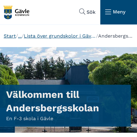
Hoppa till sidans navigering
Hoppa till sidans innehåll
Meny
Sök
Start
...
Lista över grundskolor i Gävle kommun
Andersbergsskolan
Välkommen till
Andersbergsskolan
En F-3 skola i Gävle