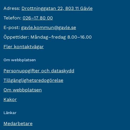
besöksadress:
Adress:
Drottninggatan 22, 803 11 Gävle
Telefon:
Telefon:
026–17 80 00
E-post:
E-post:
gavle.kommun@gavle.se
Öppettider:
Måndag–fredag 8.00–16.00
Fler kontaktvägar
Om webbplatsen
Personuppgifter och dataskydd
Tillgänglighetsredogörelse
Om webbplatsen
Kakor
Länkar
Medarbetare