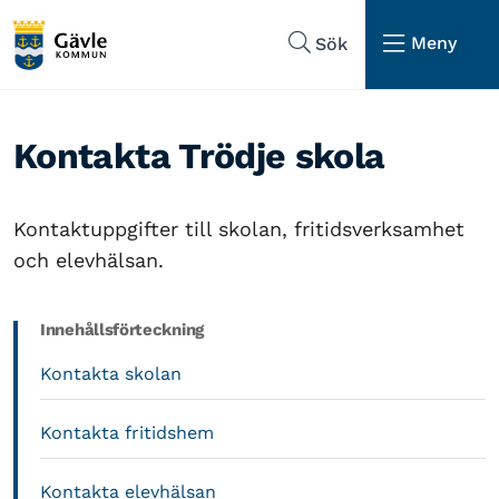
Hoppa till sidans navigering
Hoppa till sidans innehåll
Meny
Sök
Kontakta Trödje skola
Kontaktuppgifter till skolan, fritidsverksamhet
och elevhälsan.
Innehållsförteckning
Kontakta skolan
Kontakta fritidshem
Kontakta elevhälsan