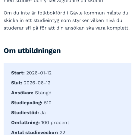
med studie- och yrkesvägledare på skolan
Om du inte är folkbokförd i Gävle kommun måste du
skicka in ett studieintyg som styrker vilken nivå du
studerar sfi på för att din ansökan ska vara komplett.
Om utbildningen
Start:
2026-01-12
Slut:
2026-06-12
Ansökan:
Stängd
Studiepoäng:
510
Studiestöd:
Ja
Omfattning:
100 procent
Antal studieveckor:
22