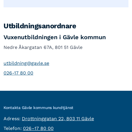
Utbildningsanordnare
Vuxenutbildningen i Gävle kommun
Nedre Åkargatan 67A, 801 51 Gävle
utbildning@gavle.se
026-17 80 00
Kontakta Gävle kommuns kundtjänst
besöksadress:
Adress:
Drottninggatan 22, 803 11 Gävle
Telefon:
Telefon:
026–17 80 00