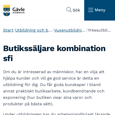
Hoppa till sidans navigering
Hoppa till sidans innehåll
Meny
Sök
Start
Utbildning och barnomsorg
Vuxenutbildning i Gävle
Yrkesutbildningar
Butikssäljare kombination
sfi
Om du är intresserad av människor, har en vilja att
hjälpa kunder och vill ge god service är detta en
utbildning för dig. Du får goda kunskaper i bland
annat praktiskt butiksarbete, kundbemötande och
exponering (hur butiken visar sina varor och
produkter på bästa sätt).
Under utbildningen har du arbetsplatsförlagt lärande