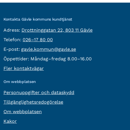
Kontakta Gävle kommuns kundtjänst
besöksadress:
Adress:
Drottninggatan 22, 803 11 Gävle
Telefon:
Telefon:
026–17 80 00
E-post:
E-post:
gavle.kommun@gavle.se
Öppettider:
Måndag–fredag 8.00–16.00
Fler kontaktvägar
Om webbplatsen
Personuppgifter och dataskydd
Tillgänglighetsredogörelse
Om webbplatsen
Kakor