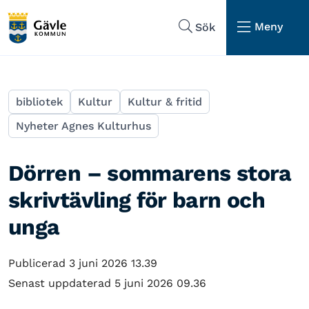
Hoppa till sidans navigering
Hoppa till sidans innehåll
Meny
Sök
bibliotek
Kultur
Kultur & fritid
Nyheter Agnes Kulturhus
Dörren – sommarens stora
skrivtävling för barn och
unga
Publicerad 3 juni 2026 13.39
Senast uppdaterad 5 juni 2026 09.36