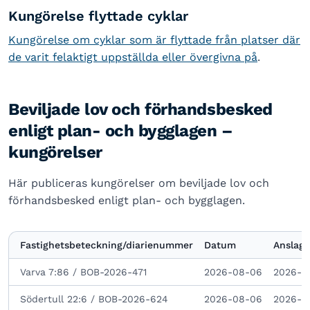
Kungörelse flyttade cyklar
Kungörelse om cyklar som är flyttade från platser där
de varit felaktigt uppställda eller övergivna på
.
Beviljade lov och förhandsbesked
enligt plan- och bygglagen –
kungörelser
Här publiceras kungörelser om beviljade lov och
förhandsbesked enligt plan- och bygglagen.
Fastighetsbeteckning/diarienummer
Datum
Anslage
Varva 7:86 / BOB-2026-471
2026-08-06
2026-0
Södertull 22:6 / BOB-2026-624
2026-08-06
2026-0