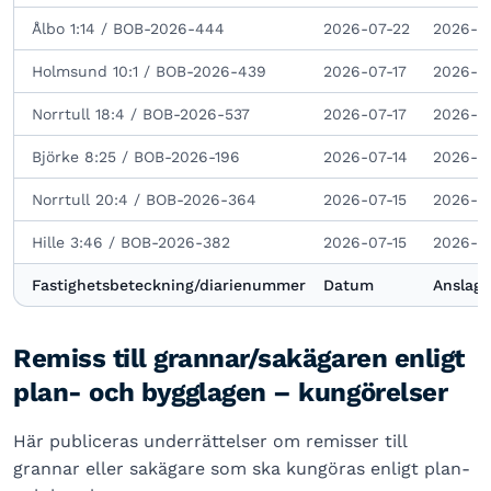
Ålbo 1:14 / BOB-2026-444
2026-07-22
2026-0
Holmsund 10:1 / BOB-2026-439
2026-07-17
2026-0
Norrtull 18:4 / BOB-2026-537
2026-07-17
2026-0
Björke 8:25 / BOB-2026-196
2026-07-14
2026-0
Norrtull 20:4 / BOB-2026-364
2026-07-15
2026-0
Hille 3:46 / BOB-2026-382
2026-07-15
2026-0
Fastighetsbeteckning/diarienummer
Datum
Anslage
Remiss till grannar/sakägaren enligt
plan- och bygglagen – kungörelser
Här publiceras underrättelser om remisser till
grannar eller sakägare som ska kungöras enligt plan-