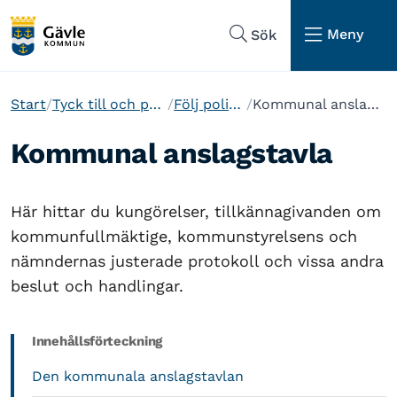
Hoppa till sidans navigering
Hoppa till sidans innehåll
Meny
Sök
Start
Tyck till och påverka
Följ politiken
Kommunal anslagstavla
Kommunal anslagstavla
Här hittar du kungörelser, tillkännagivanden om
kommunfullmäktige, kommunstyrelsens och
nämndernas justerade protokoll och vissa andra
beslut och handlingar.
Innehållsförteckning
Den kommunala anslagstavlan