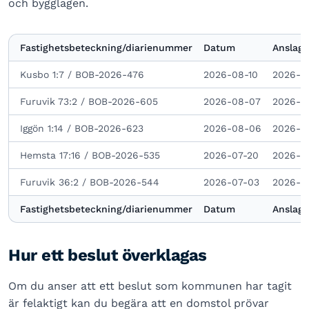
och bygglagen.
Fastighetsbeteckning/diarienummer
Datum
Anslage
Kusbo 1:7 / BOB-2026-476
2026-08-10
2026-0
Furuvik 73:2 / BOB-2026-605
2026-08-07
2026-0
Iggön 1:14 / BOB-2026-623
2026-08-06
2026-0
Hemsta 17:16 / BOB-2026-535
2026-07-20
2026-0
Furuvik 36:2 / BOB-2026-544
2026-07-03
2026-0
Fastighetsbeteckning/diarienummer
Datum
Anslage
Hur ett beslut överklagas
Om du anser att ett beslut som kommunen har tagit
är felaktigt kan du begära att en domstol prövar