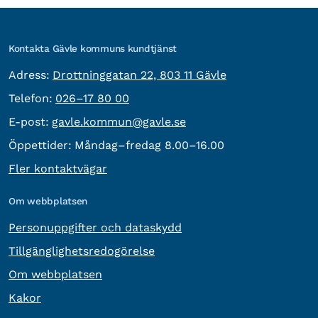
Kontakta Gävle kommuns kundtjänst
besöksadress:
Adress:
Drottninggatan 22, 803 11 Gävle
Telefon:
Telefon:
026–17 80 00
E-post:
E-post:
gavle.kommun@gavle.se
Öppettider:
Måndag–fredag 8.00–16.00
Fler kontaktvägar
Om webbplatsen
Personuppgifter och dataskydd
Tillgänglighetsredogörelse
Om webbplatsen
Kakor