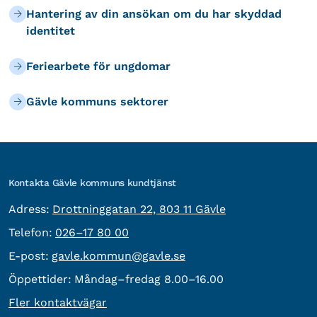
Hantering av din ansökan om du har skyddad
identitet
Feriearbete för ungdomar
Gävle kommuns sektorer
Kontakta Gävle kommuns kundtjänst
besöksadress:
Adress:
Drottninggatan 22, 803 11 Gävle
Telefon:
Telefon:
026–17 80 00
E-post:
E-post:
gavle.kommun@gavle.se
Öppettider:
Måndag–fredag 8.00–16.00
Fler kontaktvägar