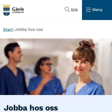
Hoppa till sidans navigering
Hoppa till sidans innehåll
Meny
Sök
Start
Jobba hos oss
Jobba hos oss