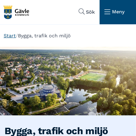
Hoppa till sidans navigering
Hoppa till sidans innehåll
Meny
Sök
Start
Bygga, trafik och miljö
Bygga, trafik och miljö