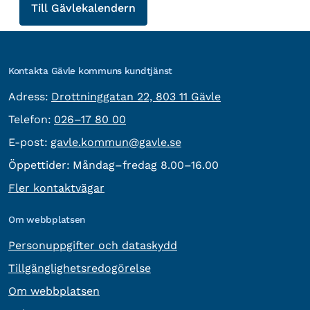
Till Gävle­kalendern
Kontakta Gävle kommuns kundtjänst
besöksadress:
Adress:
Drottninggatan 22, 803 11 Gävle
Telefon:
Telefon:
026–17 80 00
E-post:
E-post:
gavle.kommun@gavle.se
Öppettider:
Måndag–fredag 8.00–16.00
Fler kontaktvägar
Om webbplatsen
Personuppgifter och dataskydd
Tillgänglighetsredogörelse
Om webbplatsen