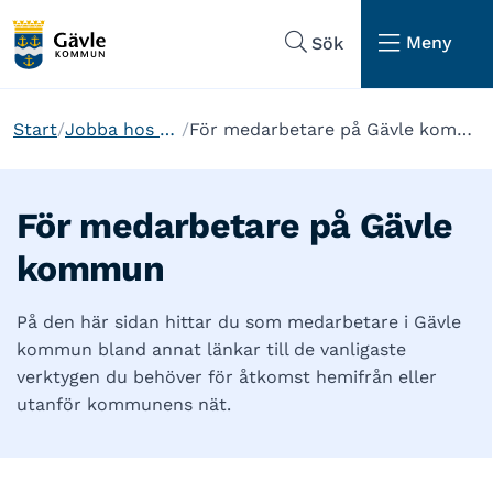
Hoppa till sidans navigering
Hoppa till sidans innehåll
Meny
Sök
Start
Jobba hos oss
För medarbetare på Gävle kommun
För medarbetare på Gävle
kommun
På den här sidan hittar du som medarbetare i Gävle
kommun bland annat länkar till de vanligaste
verktygen du behöver för åtkomst hemifrån eller
utanför kommunens nät.