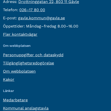
besöksadress:
Adress:
Drottninggatan 22, 803 11 Gävle
Telefon:
Telefon:
026–17 80 00
E-post:
E-post:
gavle.kommun@gavle.se
Öppettider:
Måndag–fredag 8.00–16.00
Fler kontaktvägar
Om webbplatsen
Personuppgifter och dataskydd
Tillgänglighetsredogörelse
Om webbplatsen
Kakor
Länkar
Medarbetare
Kommunal anslagstavla