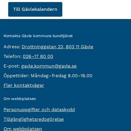
Till Gävle­kalendern
Kontakta Gävle kommuns kundtjänst
besöksadress:
Adress:
Drottninggatan 22, 803 11 Gävle
Telefon:
Telefon:
026–17 80 00
E-post:
E-post:
gavle.kommun@gavle.se
Öppettider:
Måndag–fredag 8.00–16.00
Fler kontaktvägar
Om webbplatsen
Personuppgifter och dataskydd
Tillgänglighetsredogörelse
Om webbplatsen