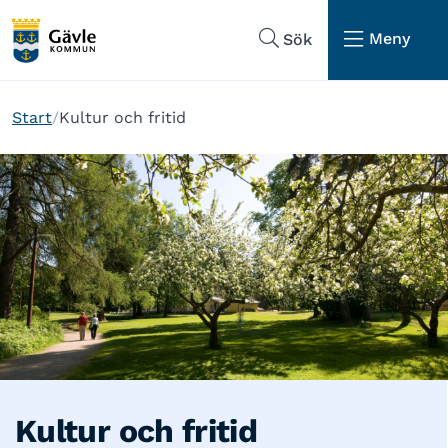
Hoppa till sidans navigering
Hoppa till sidans innehåll
Meny
Sök
Start
Kultur och fritid
Kultur och fritid