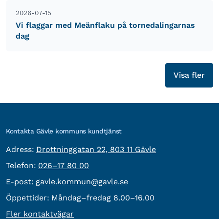
2026-07-15
Vi flaggar med Meänflaku på tornedalingarnas
dag
Visa fler
Kontakta Gävle kommuns kundtjänst
besöksadress:
Adress:
Drottninggatan 22, 803 11 Gävle
Telefon:
Telefon:
026–17 80 00
E-post:
E-post:
gavle.kommun@gavle.se
Öppettider:
Måndag–fredag 8.00–16.00
Fler kontaktvägar