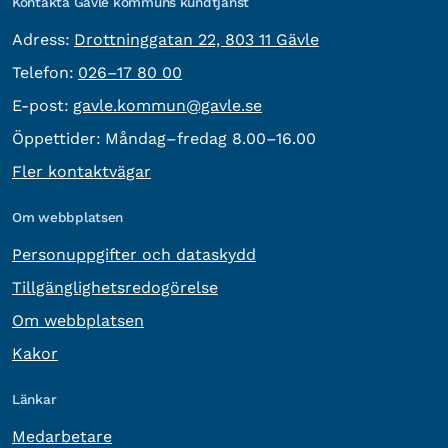
Kontakta Gävle kommuns kundtjänst
besöksadress:
Adress:
Drottninggatan 22, 803 11 Gävle
Telefon:
Telefon:
026–17 80 00
E-post:
E-post:
gavle.kommun@gavle.se
Öppettider:
Måndag–fredag 8.00–16.00
Fler kontaktvägar
Om webbplatsen
Personuppgifter och dataskydd
Tillgänglighetsredogörelse
Om webbplatsen
Kakor
Länkar
Medarbetare