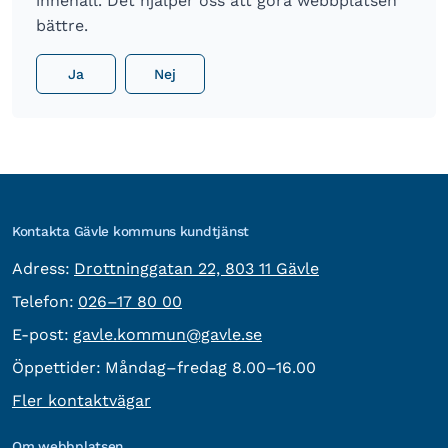
innehåll. Det hjälper oss att göra webbplatsen
bättre.
Ja
Nej
Kontakta Gävle kommuns kundtjänst
besöksadress:
Adress:
Drottninggatan 22, 803 11 Gävle
Telefon:
Telefon:
026–17 80 00
E-post:
E-post:
gavle.kommun@gavle.se
Öppettider:
Måndag–fredag 8.00–16.00
Fler kontaktvägar
Om webbplatsen