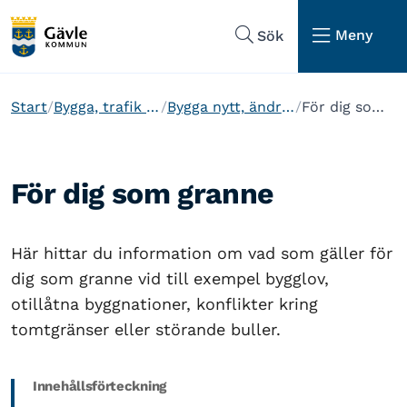
Hoppa till sidans navigering
Hoppa till sidans innehåll
Meny
Sök
Start
Bygga, trafik och miljö
Bygga nytt, ändra eller riva
För dig som granne
För dig som granne
Här hittar du information om vad som gäller för
dig som granne vid till exempel bygglov,
otillåtna byggnationer, konflikter kring
tomtgränser eller störande buller.
Innehållsförteckning