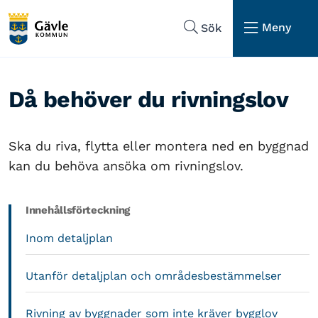
Hoppa till sidans navigering
Hoppa till sidans innehåll
Meny
Sök
Då behöver du rivningslov
Ska du riva, flytta eller montera ned en byggnad
kan du behöva ansöka om rivningslov.
Innehållsförteckning
Inom detaljplan
Utanför detaljplan och områdesbestämmelser
Rivning av byggnader som inte kräver bygglov