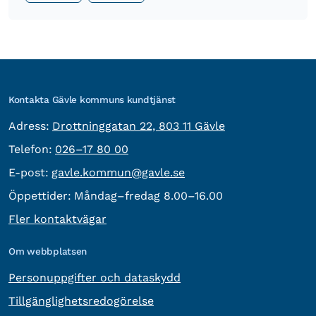
Kontakta Gävle kommuns kundtjänst
besöksadress:
Adress:
Drottninggatan 22, 803 11 Gävle
Telefon:
Telefon:
026–17 80 00
E-post:
E-post:
gavle.kommun@gavle.se
Öppettider:
Måndag–fredag 8.00–16.00
Fler kontaktvägar
Om webbplatsen
Personuppgifter och dataskydd
Tillgänglighetsredogörelse