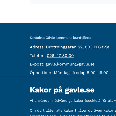
Kontakta Gävle kommuns kundtjänst
besöksadress:
Adress:
Drottninggatan 22, 803 11 Gävle
Telefon:
Telefon:
026–17 80 00
E-post:
E-post:
gavle.kommun@gavle.se
Öppettider:
Måndag–fredag 8.00–16.00
Fler kontaktvägar
Kakor på gavle.se
Övrig information
Vi använder nödvändiga kakor (cookies) för att
Organisationsnummer:
212000-2338
Bankgironummer:
Om du tillåter alla kakor tillåter du även kakor
5888-2333