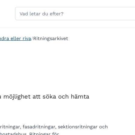
Hoppa till sidans navigering
Hoppa till sidans innehåll
Sök
på
gavle.se
dra eller riva
Ritningsarkivet
 du möjlighet att söka och hämta
ritningar, fasadritningar, sektionsritningar och
bostadshus. Ritningar för