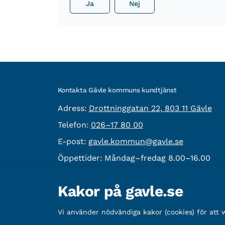
Ja
Nej
Kontakta Gävle kommuns kundtjänst
besöksadress:
Adress:
Drottninggatan 22, 803 11 Gävle
Telefon:
Telefon:
026–17 80 00
E-post:
E-post:
gavle.kommun@gavle.se
Öppettider:
Måndag–fredag 8.00–16.00
Fler kontaktvägar
Kakor på gavle.se
Övrig information
Vi använder nödvändiga kakor (cookies) för att
Organisationsnummer:
212000-2338