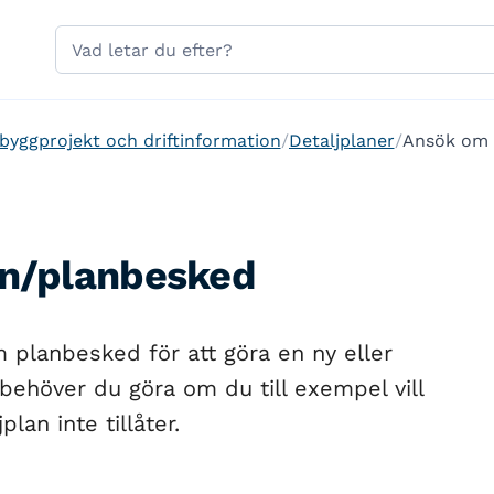
Hoppa till sidans navigering
Hoppa till sidans innehåll
Sök
på
gavle.se
 byggprojekt och driftinformation
Detaljplaner
Ansök om 
an/planbesked
 planbesked för att göra en ny eller
 behöver du göra om du till exempel vill
an inte tillåter.