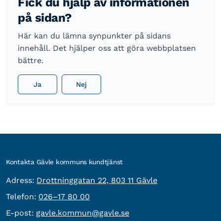
Fick du hjälp av informationen
på sidan?
Här kan du lämna synpunkter på sidans
innehåll. Det hjälper oss att göra webbplatsen
bättre.
Ja
Nej
Kontakta Gävle kommuns kundtjänst
besöksadress:
Adress:
Drottninggatan 22, 803 11 Gävle
Telefon:
Telefon:
026–17 80 00
E-post:
E-post:
gavle.kommun@gavle.se