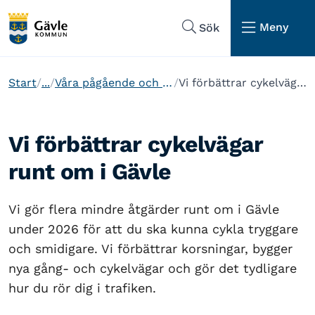
Hoppa till sidans navigering
Hoppa till sidans innehåll
Meny
Sök
Start
...
Våra pågående och planerade projekt
Vi förbättrar cykelvägar runt om i Gävle
Vi förbättrar cykelvägar
runt om i Gävle
Vi gör flera mindre åtgärder runt om i Gävle
under 2026 för att du ska kunna cykla tryggare
och smidigare. Vi förbättrar korsningar, bygger
nya gång- och cykelvägar och gör det tydligare
hur du rör dig i trafiken.