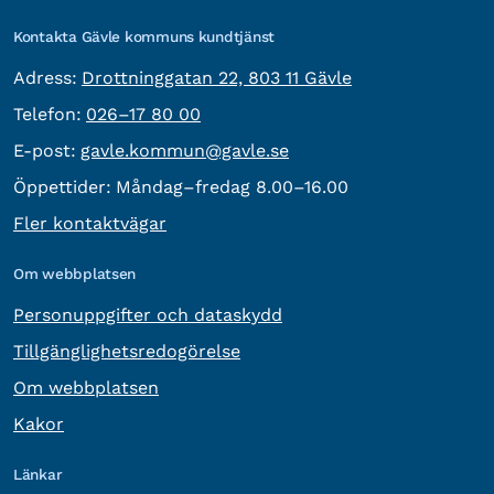
Kontakta Gävle kommuns kundtjänst
besöksadress:
Adress:
Drottninggatan 22, 803 11 Gävle
Telefon:
Telefon:
026–17 80 00
E-post:
E-post:
gavle.kommun@gavle.se
Öppettider:
Måndag–fredag 8.00–16.00
Fler kontaktvägar
Om webbplatsen
Personuppgifter och dataskydd
Tillgänglighetsredogörelse
Om webbplatsen
Kakor
Länkar