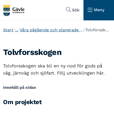
Hoppa till sidans navigering
Hoppa till sidans innehåll
Meny
Sök
Start
...
Våra pågående och planerade projekt
Tolvforsskogen
Tolvforsskogen
Tolvforsskogen ska bli en ny nod för gods på
väg, järnväg och sjöfart. Följ utvecklingen här.
Innehåll på sidan
Om projektet