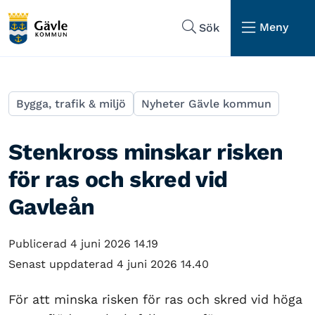
Hoppa till sidans navigering
Hoppa till sidans innehåll
Meny
Sök
Bygga, trafik & miljö
Nyheter Gävle kommun
Stenkross minskar risken
för ras och skred vid
Gavleån
Publicerad 4 juni 2026 14.19
Senast uppdaterad 4 juni 2026 14.40
För att minska risken för ras och skred vid höga