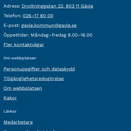
besöksadress:
Adress:
Drottninggatan 22, 803 11 Gävle
Telefon:
Telefon:
026–17 80 00
E-post:
E-post:
gavle.kommun@gavle.se
Öppettider:
Måndag–fredag 8.00–16.00
Fler kontaktvägar
Om webbplatsen
Personuppgifter och dataskydd
Tillgänglighetsredogörelse
Om webbplatsen
Kakor
Länkar
Medarbetare