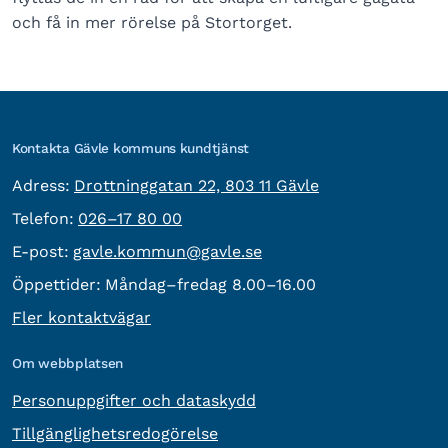
och få in mer rörelse på Stortorget.
Kontakta Gävle kommuns kundtjänst
besöksadress:
Adress:
Drottninggatan 22, 803 11 Gävle
Telefon:
Telefon:
026–17 80 00
E-post:
E-post:
gavle.kommun@gavle.se
Öppettider:
Måndag–fredag 8.00–16.00
Fler kontaktvägar
Om webbplatsen
Personuppgifter och dataskydd
Tillgänglighetsredogörelse