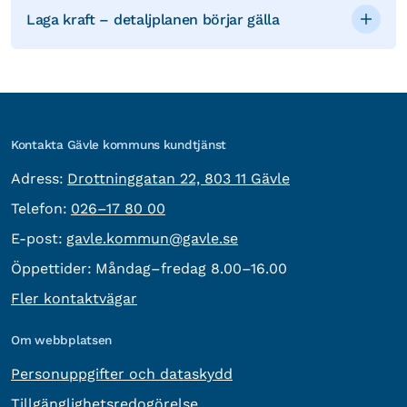
Laga kraft – detaljplanen börjar gälla
Kontakta Gävle kommuns kundtjänst
besöksadress:
Adress:
Drottninggatan 22, 803 11 Gävle
Telefon:
Telefon:
026–17 80 00
E-post:
E-post:
gavle.kommun@gavle.se
Öppettider:
Måndag–fredag 8.00–16.00
Fler kontaktvägar
Om webbplatsen
Personuppgifter och dataskydd
Tillgänglighetsredogörelse