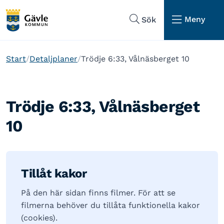
Hoppa till sidans navigering
Hoppa till sidans innehåll
Meny
Sök
Start
Detaljplaner
Trödje 6:33, Vålnäsberget 10
Trödje 6:33, Vålnäsberget
10
Tillåt kakor
På den här sidan finns filmer. För att se
filmerna behöver du tillåta funktionella kakor
(cookies).