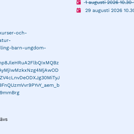
1 augusti 2026 10.30-
29 augusti 2026 10.3
/kurser-och-
atur-
odling-barn-ungdom-
Qmp8JleHRuA2FlbQIxMQBz
AyMjIwMzkxNzg4MjAwOD
ZV4cLnvDeODXJg30MiTyJ
BFnQUzmVvr9PYvY_aem_b
g9mmBrg
ävs