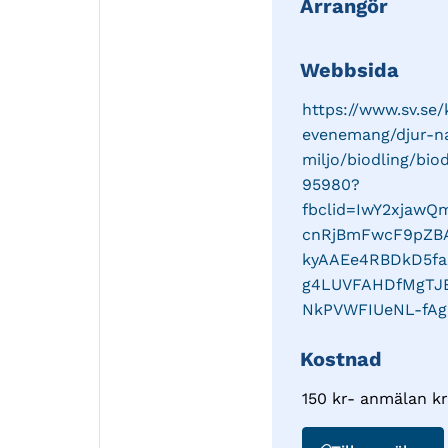
Arrangör
Webbsida
https://www.sv.se
evenemang/djur-n
miljo/biodling/bi
95980?
fbclid=IwY2xjaw
cnRjBmFwcF9pZB
kyAAEe4RBDkD5fa
g4LUVFAHDfMgTJ
NkPVWFIUeNL-fA
Kostnad
150 kr
- anmälan kr