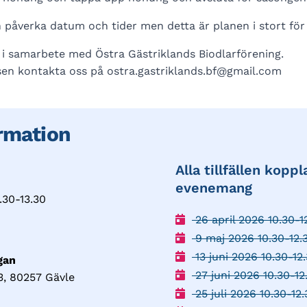
 påverka datum och tider men detta är planen i stort för 
i samarbete med Östra Gästriklands Biodlarförening.
sen kontakta oss på ostra.gastriklands.bf@gmail.com
rmation
Alla tillfällen koppl
evenemang
.30-13.30
26 april 2026 10.30-1
9 maj 2026 10.30-12.
13 juni 2026 10.30-12
gan
27 juni 2026 10.30-12
, 80257 Gävle
25 juli 2026 10.30-12.