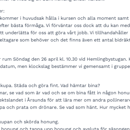
er:
 kommer i huvudsak hålla i kursen och alla moment samt 
efter bästa förmåga. Vi förväntar oss dock att du kan me
 underlätta för oss att göra vårt jobb. Vi tillhandahåller
deltagare som behöver och det finns även ett antal bidräkt
er rum Söndag den 26 april kl. 10.30 vid Hemlingbystuga
de datum, men klockslag bestämmer vi gemensamt i gruppen
n kupa. Städa och göra fint. Vad hämtar bina?
ramar, se vad som är vad och se om bina fått in någon hon
nsektslandet i Årsunda för att lära mer om andra pollinerar
i kupa och prata om drönare. Se vad som hänt. Hur mycket
 kupan och skörda honung.
a honung och tappa upp honung och avsluta för säsongen