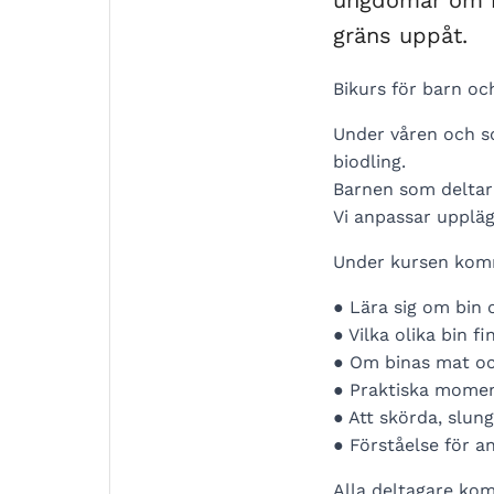
ungdomar om bi
gräns uppåt.
Bikurs för barn o
Under våren och 
biodling.
Barnen som deltar 
Vi anpassar uppläg
Under kursen kom
● Lära sig om bin 
● Vilka olika bin f
● Om binas mat och
● Praktiska momen
● Att skörda, slu
● Förståelse för a
Alla deltagare ko