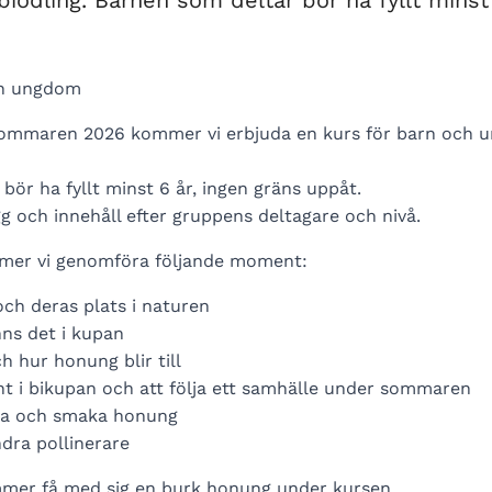
odling. Barnen som deltar bör ha fyllt minst 
ch ungdom
sommaren 2026 kommer vi erbjuda en kurs för barn och
bör ha fyllt minst 6 år, ingen gräns uppåt.
g och innehåll efter gruppens deltagare och nivå.
mer vi genomföra följande moment:
och deras plats i naturen
inns det i kupan
 hur honung blir till
t i bikupan och att följa ett samhälle under sommaren
nga och smaka honung
ndra pollinerare
mmer få med sig en burk honung under kursen.