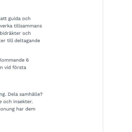
att guida och
dverka tillsammans
 bidräkter och
er till deltagande
n. Kommande 6
 vid första
ung. Dela samhälle?
e och insekter.
 honung har dem
.