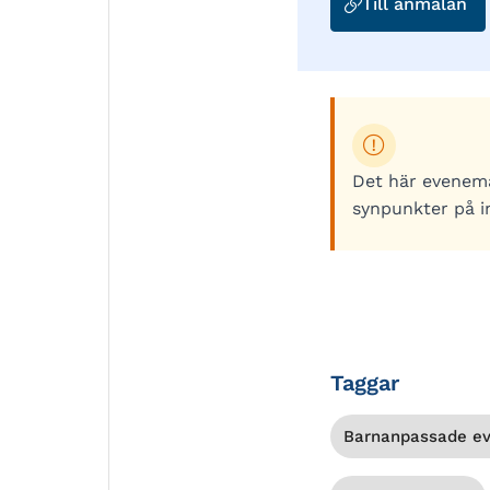
Till anmälan
till
Biodlarkurs
för
barn
och
ungdom
Det här evenem
synpunkter på i
Taggar
Barnanpassade e