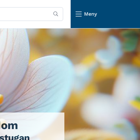
Meny
gdom
ystugan