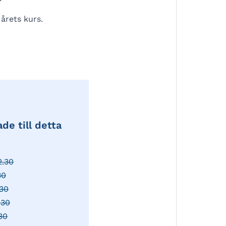
årets kurs.
ade till detta
2.30
30
.30
.30
30