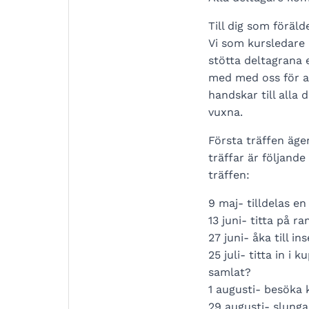
Till dig som föräld
Vi som kursledare
stötta deltagrana 
med med oss för att
handskar till alla 
vuxna.
Första träffen äg
träffar är följan
träffen:
9 maj- tilldelas e
13 juni- titta på 
27 juni- åka till i
25 juli- titta in 
samlat?
1 augusti- besöka
29 augusti- slung