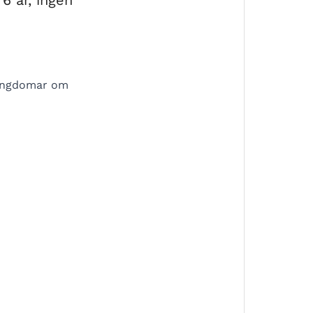
6 år, ingen
 ungdomar om