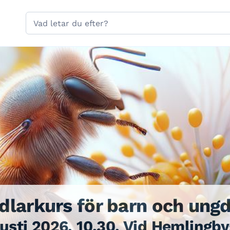
Hoppa till sidans navigering
Hoppa till sidans innehåll
Sök
på
gavle.se
dlarkurs för barn och un
usti 2026, 10.30, Vid Hemlingb