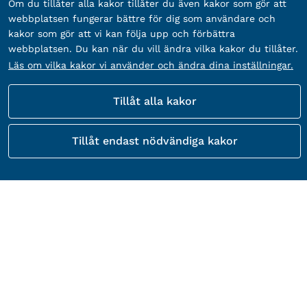
Om du tillåter alla kakor tillåter du även kakor som gör att
webbplatsen fungerar bättre för dig som användare och
kakor som gör att vi kan följa upp och förbättra
webbplatsen. Du kan när du vill ändra vilka kakor du tillåter.
Läs om vilka kakor vi använder och ändra dina inställningar.
Tillåt alla kakor
Tillåt endast nödvändiga kakor
Kontakta Gävle kommuns kundtjänst
besöksadress:
Adress:
Drottninggatan 22, 803 11 Gävle
Telefon:
Telefon:
026–17 80 00
E-post:
E-post:
gavle.kommun@gavle.se
Öppettider:
Måndag–fredag 8.00–16.00