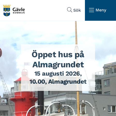
Hoppa till sidans navigering
Hoppa till sidans innehåll
Meny
Sök
Öppet hus på
Almagrundet
15 augusti 2026,
10.00, Almagrundet