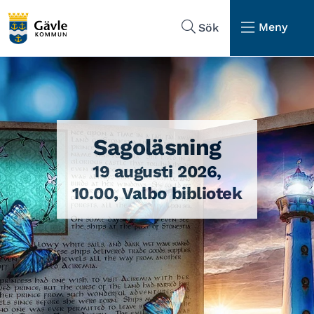
Hoppa till sidans navigering
Hoppa till sidans innehåll
Meny
Sök
Sagoläsning
19 augusti 2026,
10.00, Valbo bibliotek