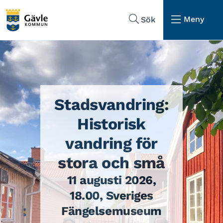
Hoppa till sidans navigering
Hoppa till sidans innehåll
Meny
Sök
Stadsvandring:
Historisk
vandring för
stora och små
11 augusti 2026,
18.00, Sveriges
Fängelsemuseum