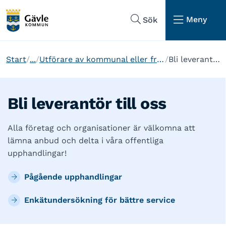
Hoppa till sidans navigering
Hoppa till sidans innehåll
Meny
Sök
Start
...
Utförare av kommunal eller fristående verksamhet
Bli leverantör till oss
Bli leverantör till oss
Alla företag och organisationer är välkomna att
lämna anbud och delta i våra offentliga
upphandlingar!
Pågående upphandlingar
Enkätundersökning för bättre service