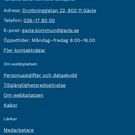
besöksadress:
Adress:
Drottninggatan 22, 803 11 Gävle
Telefon:
Telefon:
026–17 80 00
E-post:
E-post:
gavle.kommun@gavle.se
Öppettider:
Måndag–fredag 8.00–16.00
Fler kontaktvägar
Om webbplatsen
Personuppgifter och dataskydd
Tillgänglighetsredogörelse
Om webbplatsen
Kakor
Länkar
Medarbetare