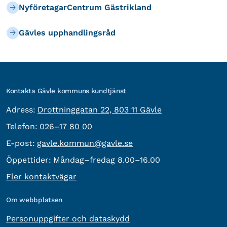
NyföretagarCentrum Gästrikland
Gävles upphandlingsråd
Kontakta Gävle kommuns kundtjänst
besöksadress:
Adress:
Drottninggatan 22, 803 11 Gävle
Telefon:
Telefon:
026–17 80 00
E-post:
E-post:
gavle.kommun@gavle.se
Öppettider:
Måndag–fredag 8.00–16.00
Fler kontaktvägar
Om webbplatsen
Personuppgifter och dataskydd