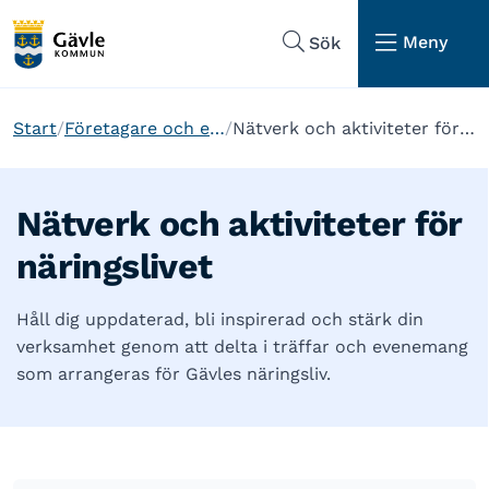
Hoppa till sidans navigering
Hoppa till sidans innehåll
Meny
Sök
Start
Företagare och etablering
Nätverk och aktiviteter för näringslivet
Nätverk och aktiviteter för
näringslivet
Håll dig uppdaterad, bli inspirerad och stärk din
verksamhet genom att delta i träffar och evenemang
som arrangeras för Gävles näringsliv.