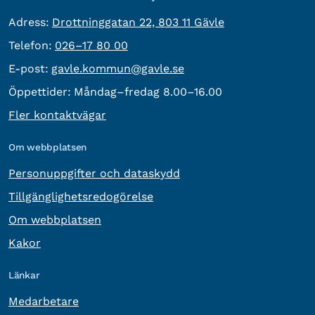
besöksadress:
Adress:
Drottninggatan 22, 803 11 Gävle
Telefon:
Telefon:
026–17 80 00
E-post:
E-post:
gavle.kommun@gavle.se
Öppettider:
Måndag–fredag 8.00–16.00
Fler kontaktvägar
Om webbplatsen
Personuppgifter och dataskydd
Tillgänglighetsredogörelse
Om webbplatsen
Kakor
Länkar
Medarbetare