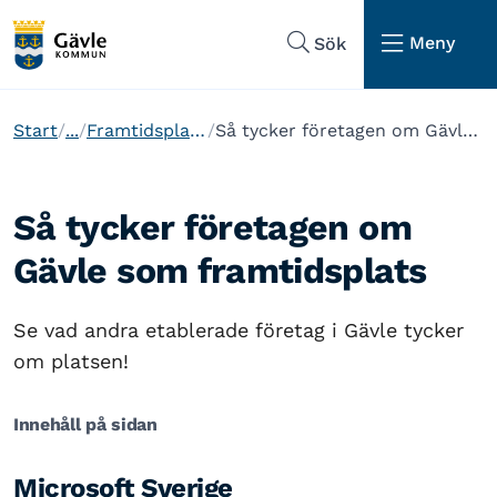
Hoppa till sidans navigering
Hoppa till sidans innehåll
Meny
Sök
Start
...
Framtidsplatsen Gävle
Så tycker företagen om Gävle som framtidsplats
Så tycker företagen om
Gävle som framtidsplats
Se vad andra etablerade företag i Gävle tycker
om platsen!
Innehåll på sidan
Microsoft Sverige