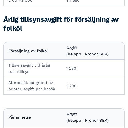
2 001–3 000
34 550
Årlig tillsynsavgift för försäljning av
folköl
Avgift
Försäljning av folköl
(belopp i kronor SEK)
Tillsynsavgift vid årlig
1 230
rutintillsyn
Återbesök på grund av
1 200
brister, avgift per besök
Avgift
Påminnelse
(belopp i kronor SEK)