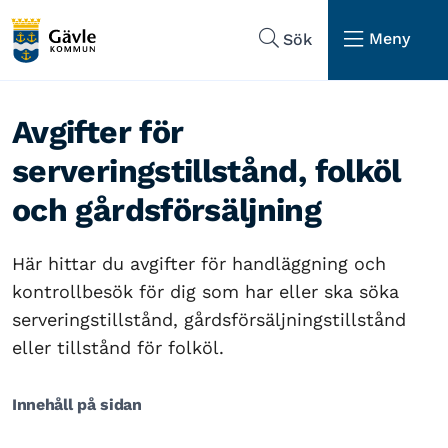
Hoppa till sidans navigering
Hoppa till sidans innehåll
Meny
Sök
Avgifter för
serveringstillstånd, folköl
och gårdsförsäljning
Här hittar du avgifter för handläggning och
kontrollbesök för dig som har eller ska söka
serveringstillstånd, gårdsförsäljningstillstånd
eller tillstånd för folköl.
Innehåll på sidan