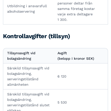
personer deltar från
Utbildning i ansvarsfull
samma företag kostar
alkoholservering
varje extra deltagare
1 300.
Kontrollavgifter (tillsyn)
Tillsynsavgift vid
Avgift
bolagsändring
(belopp i kronor SEK)
Särskild tillsynsavgift vid
bolagsändring,
6 120
serveringstillstånd
allmänheten
Särskild tillsynsavgift vid
bolagsändring,
5 530
serveringstillstånd slutet
sällskap