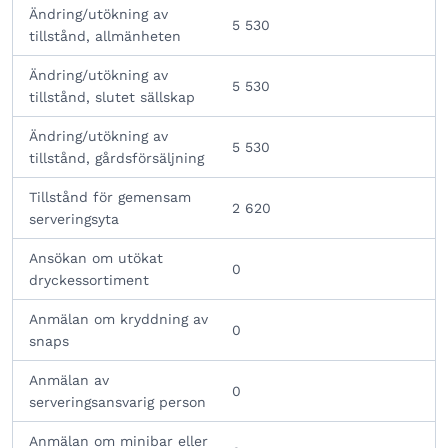
Ändring/utökning av
5 530
tillstånd, allmänheten
Ändring/utökning av
5 530
tillstånd, slutet sällskap
Ändring/utökning av
5 530
tillstånd, gårdsförsäljning
Tillstånd för gemensam
2 620
serveringsyta
Ansökan om utökat
0
dryckessortiment
Anmälan om kryddning av
0
snaps
Anmälan av
0
serveringsansvarig person
Anmälan om minibar eller