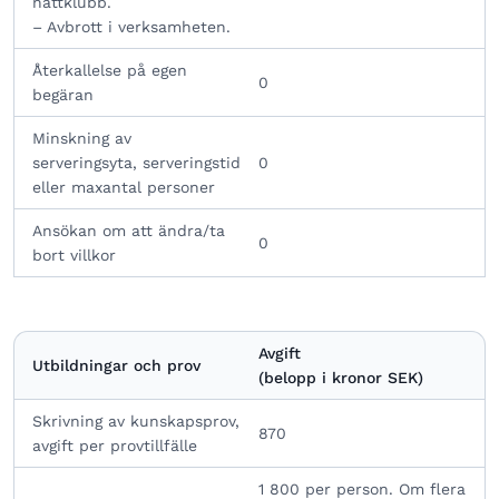
nattklubb.
– Avbrott i verksamheten.
Återkallelse på egen
0
begäran
Minskning av
serveringsyta, serveringstid
0
eller maxantal personer
Ansökan om att ändra/ta
0
bort villkor
Avgift
Utbildningar och prov
(belopp i kronor SEK)
Skrivning av kunskapsprov,
870
avgift per provtillfälle
1 800 per person. Om flera