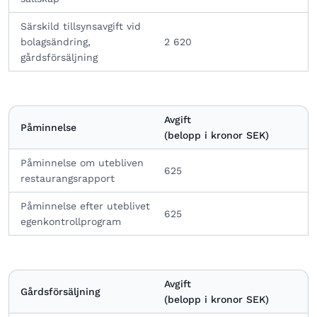
Särskild tillsynsavgift vid
bolagsändring,
2 620
gårdsförsäljning
Avgift
Påminnelse
(belopp i kronor SEK)
Påminnelse om utebliven
625
restaurangsrapport
Påminnelse efter uteblivet
625
egenkontrollprogram
Avgift
Gårdsförsäljning
(belopp i kronor SEK)