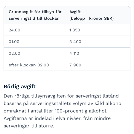
Grundavgift för tillsyn för
Avgift
serveringstid till klockan
(belopp i kronor SEK)
24.00
1 850
01.00
3 400
02.00
4 110
efter klockan 02.00
7 900
Rörlig avgift
Den rörliga tillsynsavgiften för serveringstillstånd
baseras på serveringsställets volym av såld alkohol
omräknat i antal liter 100-procentig alkohol.
Avgifterna är indelad i elva nivåer, från mindre
serveringar till större.