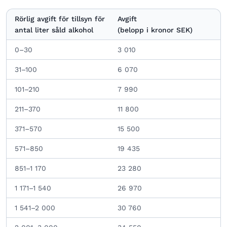
Rörlig avgift för tillsyn för
Avgift
antal liter såld alkohol
(belopp i kronor SEK)
0–30
3 010
31–100
6 070
101–210
7 990
211–370
11 800
371–570
15 500
571–850
19 435
851–1 170
23 280
1 171–1 540
26 970
1 541–2 000
30 760