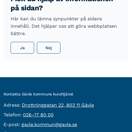
på sidan?
Här kan du lämna synpunkter på sidans
innehåll. Det hjälper oss att göra webbplatsen
bättre.
Ja
Nej
Kontakta Gävle kommuns kundtjänst
besöksadress:
Adress:
Drottninggatan 22, 803 11 Gävle
Telefon:
Telefon:
026–17 80 00
E-post:
E-post:
gavle.kommun@gavle.se