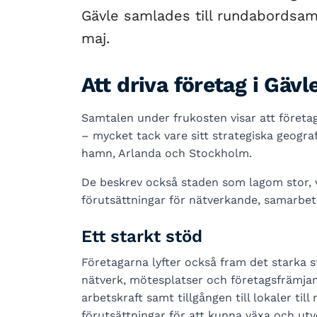
Gävle samlades till rundabordsamt
maj.
Att driva företag i Gävl
Samtalen under frukosten visar att företag
– mycket tack vare sitt strategiska geograf
hamn, Arlanda och Stockholm.
De beskrev också staden som lagom stor, v
förutsättningar för nätverkande, samarbet
Ett starkt stöd
Företagarna lyfter också fram det starka s
nätverk, mötesplatser och företagsfrämjan
arbetskraft samt tillgången till lokaler til
förutsättningar för att kunna växa och utv