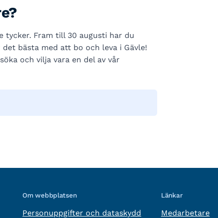
re?
re tycker. Fram till 30 augusti har du
r det bästa med att bo och leva i Gävle!
söka och vilja vara en del av vår
Om webbplatsen
Länkar
Personuppgifter och dataskydd
Medarbetare