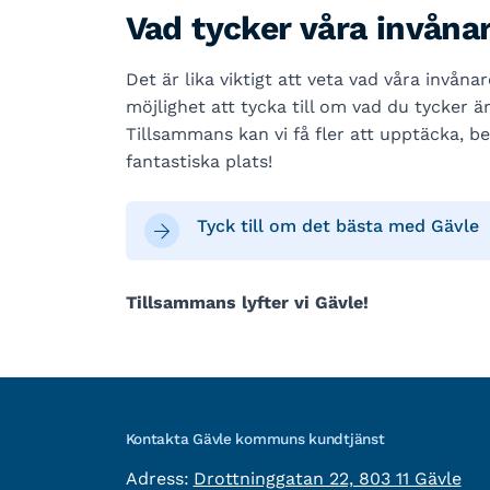
Vad tycker våra invåna
Det är lika viktigt att veta vad våra invåna
möjlighet att tycka till om vad du tycker ä
Tillsammans kan vi få fler att upptäcka, be
fantastiska plats!
Tyck till om det bästa med Gävle
Tillsammans lyfter vi Gävle!
Kontakta Gävle kommuns kundtjänst
besöksadress:
Adress:
Drottninggatan 22, 803 11 Gävle