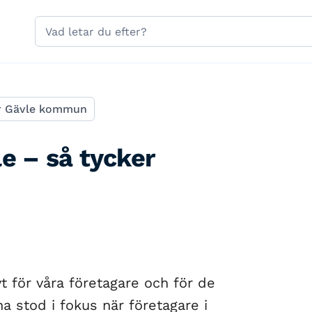
Hoppa till sidans navigering
Hoppa till sidans innehåll
Sök
på
gavle.se
r Gävle kommun
e – så tycker
t för våra företagare och för de
a stod i fokus när företagare i