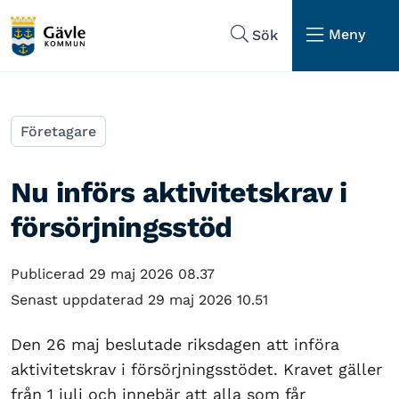
Hoppa till sidans navigering
Hoppa till sidans innehåll
Meny
Sök
Företagare
Nu införs aktivitetskrav i
försörjningsstöd
Publicerad 29 maj 2026 08.37
Senast uppdaterad 29 maj 2026 10.51
Den 26 maj beslutade riksdagen att införa
aktivitetskrav i försörjningsstödet. Kravet gäller
från 1 juli och innebär att alla som får