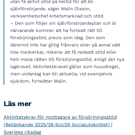
utan få aktivt stöd på heltid för att bli
självförsörjande, säger Malin Olsson,
verksamhetschef Arbetsmarknad och stöd.
– Den som följer sin självförsörjandeplan och är
närvarande kommer att ha fortsatt rätt till
försörjningsstöd, precis som idag. Den som
däremot inte har giltig frånvaro eller på annat sätt
inte medverkar, riskerar att få nedsatt stöd eller
helt mista rätten till försörjningsstöd, enligt det nya
lagkravet. Aktivitetskravet gäller som huvudregel,
men undantag kan bli aktuella, vid exempelvis
sjukdom, fortsätter Malin.
Läs mer
Aktivitetskrav för mottagare av försörjningsstöd
(Betänkande 2025/26:SoU29 Socialutskottet) |
Sveriges riksdag