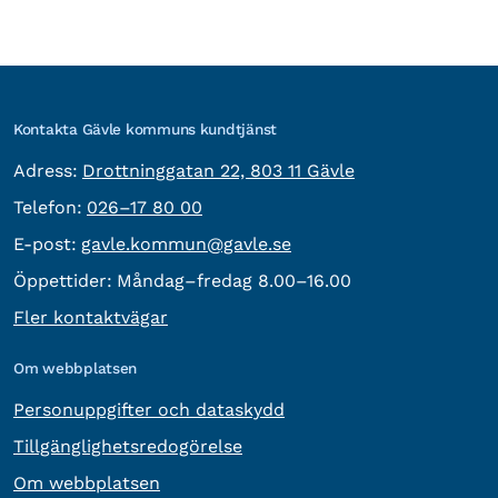
Kontakta Gävle kommuns kundtjänst
besöksadress:
Adress:
Drottninggatan 22, 803 11 Gävle
Telefon:
Telefon:
026–17 80 00
E-post:
E-post:
gavle.kommun@gavle.se
Öppettider:
Måndag–fredag 8.00–16.00
Fler kontaktvägar
Om webbplatsen
Personuppgifter och dataskydd
Tillgänglighetsredogörelse
Om webbplatsen