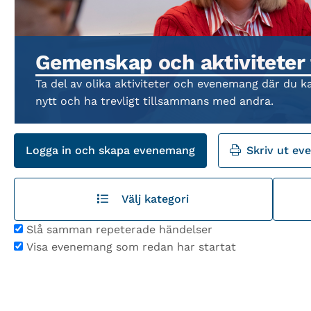
Gemenskap och aktiviteter 
Ta del av olika aktiviteter och evenemang där du k
nytt och ha trevligt tillsammans med andra.
Logga in och skapa evenemang
Skriv ut e
Välj kategori
Slå samman repeterade händelser
Visa evenemang som redan har startat