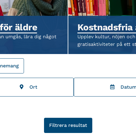
för äldre
Kostnadsfria
an umgås, lära dig något
Upplev kultur, nöjen och
gratisaktiviteter på ett st
venemang
Ort
Datu