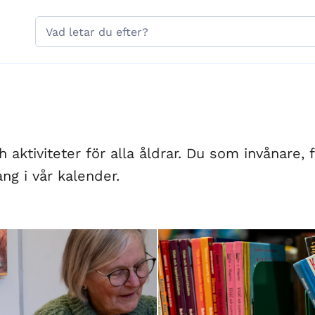
Hoppa till sidans navigering
Hoppa till sidans innehåll
Sök
på
gavle.se
aktiviteter för alla åldrar. Du som invånare, f
ng i vår kalender.