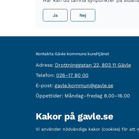
Här kan du lämna synpunkter på sidans 
Ja
Nej
Kontakta Gävle kommuns kundtjänst
besöksadress:
Adress:
Drottninggatan 22, 803 11 Gävle
Telefon:
Telefon:
026–17 80 00
E-post:
E-post:
gavle.kommun@gavle.se
Öppettider:
Måndag–fredag 8.00–16.00
Fler kontaktvägar
Kakor på gavle.se
Övrig information
Vi använder nödvändiga kakor (cookies) för att
Organisationsnummer:
212000-2338