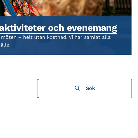
 aktiviteter och evenemang
 möten – helt utan kostnad. Vi har samlat alla
älle.
m
Sök