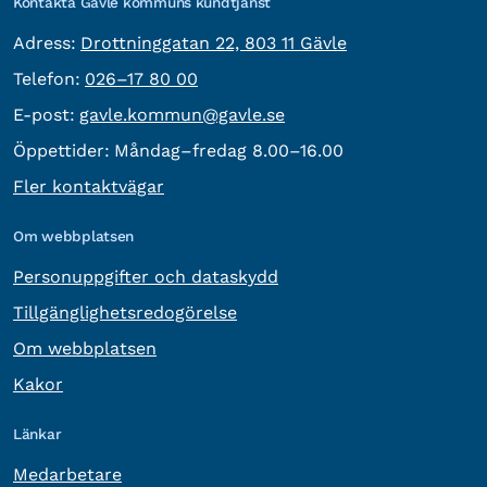
Kontakta Gävle kommuns kundtjänst
besöksadress:
Adress:
Drottninggatan 22, 803 11 Gävle
Telefon:
Telefon:
026–17 80 00
E-post:
E-post:
gavle.kommun@gavle.se
Öppettider:
Måndag–fredag 8.00–16.00
Fler kontaktvägar
Om webbplatsen
Personuppgifter och dataskydd
Tillgänglighetsredogörelse
Om webbplatsen
Kakor
Länkar
Medarbetare