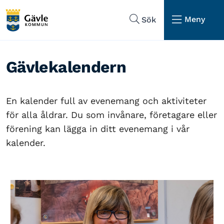
Hoppa till sidans navigering
Hoppa till sidans innehåll
Meny
Sök
Gävlekalendern
En kalender full av evenemang och aktiviteter
för alla åldrar. Du som invånare, företagare eller
förening kan lägga in ditt evenemang i vår
kalender.