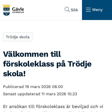
Hoppa till sidans navigering
Hoppa till sidans innehåll
Meny
Sök
Trödje skola
Välkommen till
förskoleklass på Trödje
skola!
Publicerad 19 mars 2026 08.00
Senast uppdaterad 11 mars 2026 10.23
Er ansökan till förskoleklass är beviljad och vi