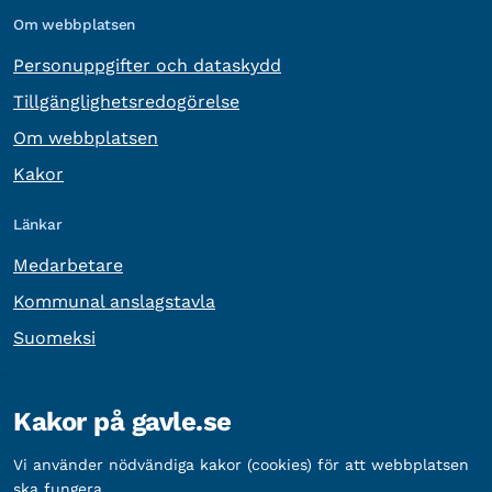
Om webbplatsen
Personuppgifter och dataskydd
Tillgänglighetsredogörelse
Om webbplatsen
Kakor
Länkar
Medarbetare
Kommunal anslagstavla
Suomeksi
Övrig information
Kakor på gavle.se
Organisationsnummer:
212000-2338
Vi använder nödvändiga kakor (cookies) för att webbplatsen
Bankgironummer:
5888-2333
ska fungera.