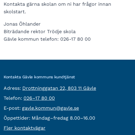
Kontakta gärna skolan om ni har frågor innan
skolstart.
Jonas Öhlander
Biträdande rektor Trödje skola
Gävle kommun telefon: 026-17 80 00
Kontakta Gävle kommuns kundtjänst
besöksadress:
Adress:
Drottninggatan 22, 803 11 Gävle
Telefon:
Telefon:
026–17 80 00
E-post:
E-post:
gavle.kommun@gavle.se
Öppettider:
Måndag–fredag 8.00–16.00
Fler kontaktvägar